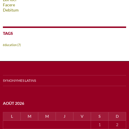
Facere
Debitum
TAGS
éducation
(7)
SYNONYMES LATINS
AOÛT 2026
L
M
M
J
V
S
D
1
2