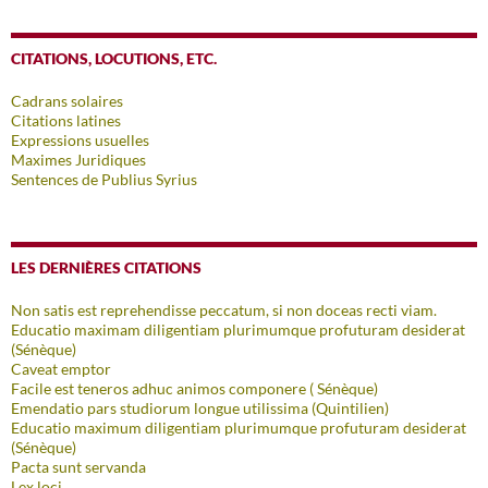
CITATIONS, LOCUTIONS, ETC.
Cadrans solaires
Citations latines
Expressions usuelles
Maximes Juridiques
Sentences de Publius Syrius
LES DERNIÈRES CITATIONS
Non satis est reprehendisse peccatum, si non doceas recti viam.
Educatio maximam diligentiam plurimumque profuturam desiderat
(Sénèque)
Caveat emptor
Facile est teneros adhuc animos componere ( Sénèque)
Emendatio pars studiorum longue utilissima (Quintilien)
Educatio maximum diligentiam plurimumque profuturam desiderat
(Sénèque)
Pacta sunt servanda
Lex loci