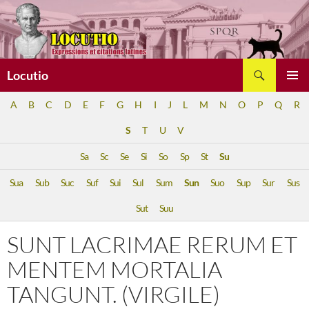
Aller
au
contenu
Recherche
Locutio
MENU
A
B
C
D
E
F
G
H
I
J
L
M
N
O
P
Q
R
PRINCI
S
T
U
V
Sa
Sc
Se
Si
So
Sp
St
Su
Sua
Sub
Suc
Suf
Sui
Sul
Sum
Sun
Suo
Sup
Sur
Sus
Sut
Suu
SUNT LACRIMAE RERUM ET
MENTEM MORTALIA
TANGUNT. (VIRGILE)