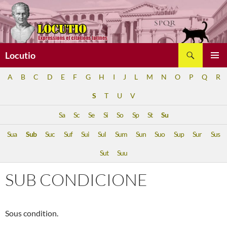
Aller
au
contenu
Recherche
Locutio
MENU
A
B
C
D
E
F
G
H
I
J
L
M
N
O
P
Q
R
PRINCI
S
T
U
V
Sa
Sc
Se
Si
So
Sp
St
Su
Sua
Sub
Suc
Suf
Sui
Sul
Sum
Sun
Suo
Sup
Sur
Sus
Sut
Suu
SUB CONDICIONE
Sous condition.