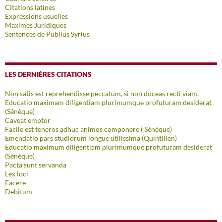
Citations latines
Expressions usuelles
Maximes Juridiques
Sentences de Publius Syrius
LES DERNIÈRES CITATIONS
Non satis est reprehendisse peccatum, si non doceas recti viam.
Educatio maximam diligentiam plurimumque profuturam desiderat
(Sénèque)
Caveat emptor
Facile est teneros adhuc animos componere ( Sénèque)
Emendatio pars studiorum longue utilissima (Quintilien)
Educatio maximum diligentiam plurimumque profuturam desiderat
(Sénèque)
Pacta sunt servanda
Lex loci
Facere
Debitum