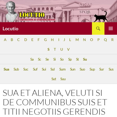
Aller
au
contenu
Recherche
Locutio
MENU
A
B
C
D
E
F
G
H
I
J
L
M
N
O
P
Q
R
PRINCI
S
T
U
V
Sa
Sc
Se
Si
So
Sp
St
Su
Sua
Sub
Suc
Suf
Sui
Sul
Sum
Sun
Suo
Sup
Sur
Sus
Sut
Suu
SUA ET ALIENA, VELUTI SI
DE COMMUNIBUS SUIS ET
TITII NEGOTIIS GERENDIS