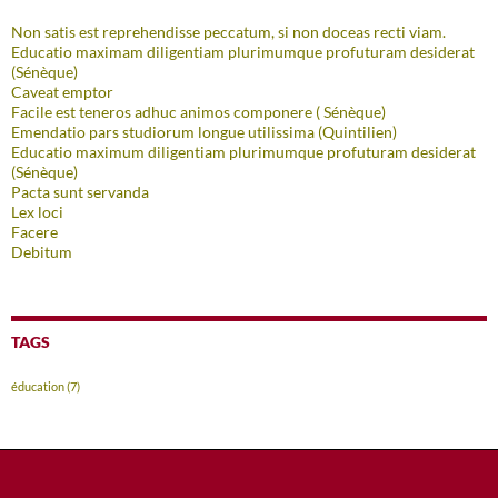
Non satis est reprehendisse peccatum, si non doceas recti viam.
Educatio maximam diligentiam plurimumque profuturam desiderat
(Sénèque)
Caveat emptor
Facile est teneros adhuc animos componere ( Sénèque)
Emendatio pars studiorum longue utilissima (Quintilien)
Educatio maximum diligentiam plurimumque profuturam desiderat
(Sénèque)
Pacta sunt servanda
Lex loci
Facere
Debitum
TAGS
éducation
(7)