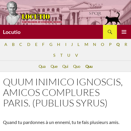
Aller
au
contenu
Recherche
Locutio
MENU
A
B
C
D
E
F
G
H
I
J
L
M
N
O
P
Q
R
PRINCI
S
T
U
V
Qua
Que
Qui
Quo
Quu
QUUM INIMICO IGNOSCIS,
AMICOS COMPLURES
PARIS. (PUBLIUS SYRUS)
Quand tu pardonnes à un ennemi, tu te fais plusieurs amis.