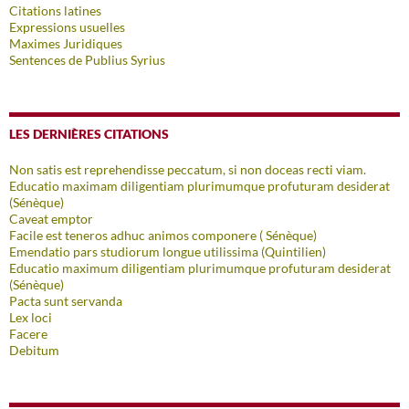
Citations latines
Expressions usuelles
Maximes Juridiques
Sentences de Publius Syrius
LES DERNIÈRES CITATIONS
Non satis est reprehendisse peccatum, si non doceas recti viam.
Educatio maximam diligentiam plurimumque profuturam desiderat
(Sénèque)
Caveat emptor
Facile est teneros adhuc animos componere ( Sénèque)
Emendatio pars studiorum longue utilissima (Quintilien)
Educatio maximum diligentiam plurimumque profuturam desiderat
(Sénèque)
Pacta sunt servanda
Lex loci
Facere
Debitum