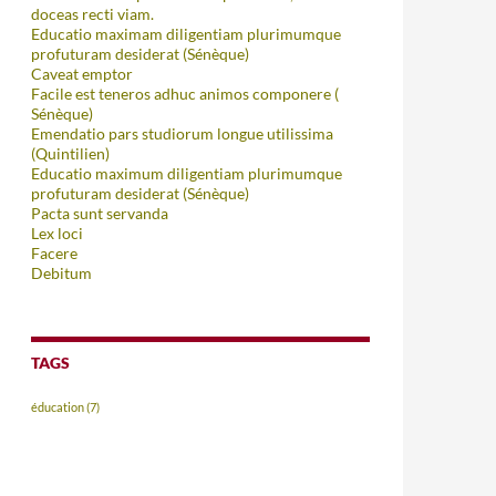
doceas recti viam.
Educatio maximam diligentiam plurimumque
profuturam desiderat (Sénèque)
Caveat emptor
Facile est teneros adhuc animos componere (
Sénèque)
Emendatio pars studiorum longue utilissima
(Quintilien)
Educatio maximum diligentiam plurimumque
profuturam desiderat (Sénèque)
Pacta sunt servanda
Lex loci
Facere
Debitum
TAGS
éducation
(7)