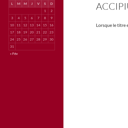
ACCIP
L
M
M
J
V
S
D
1
2
3
4
5
6
7
8
9
Lorsque le titre e
10
11
12
13
14
15
16
17
18
19
20
21
22
23
24
25
26
27
28
29
30
31
« Fév