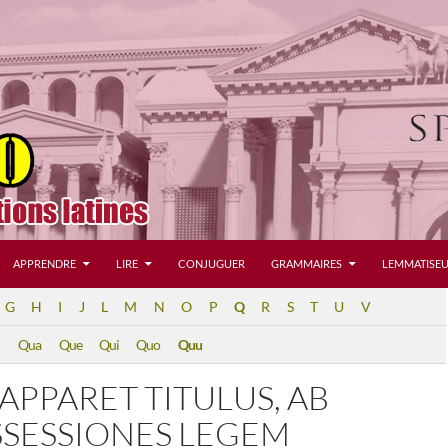
APPRENDRE
LIRE
CONJUGUER
GRAMMAIRES
LEMMATISEU
G
H
I
J
L
M
N
O
P
Q
R
S
T
U
V
Qua
Que
Qui
Quo
Quu
PPARET TITULUS, AB
SSESSIONES LEGEM