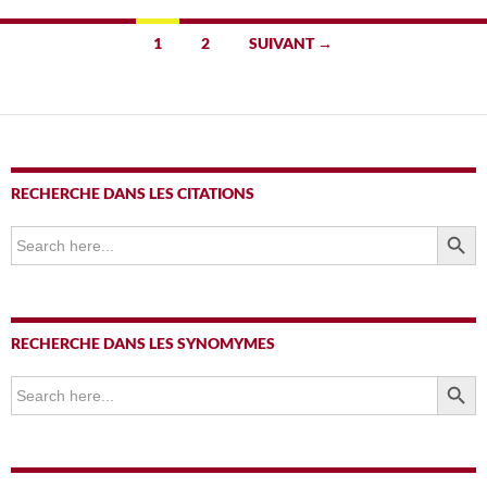
Navigation
1
2
SUIVANT →
des
articles
RECHERCHE DANS LES CITATIONS
SEARCH BUTTO
Search
for:
RECHERCHE DANS LES SYNOMYMES
SEARCH BUTTO
Search
for: