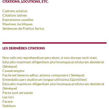
CITATIONS, LOCUTIONS, ETC.
Cadrans solaires
Citations latines
Expressions usuelles
Maximes Juridiques
Sentences de Publius Syrius
LES DERNIÈRES CITATIONS
Non satis est reprehendisse peccatum, si non doceas recti viam.
Educatio maximam diligentiam plurimumque profuturam desiderat
(Sénèque)
Caveat emptor
Facile est teneros adhuc animos componere ( Sénèque)
Emendatio pars studiorum longue utilissima (Quintilien)
Educatio maximum diligentiam plurimumque profuturam desiderat
(Sénèque)
Pacta sunt servanda
Lex loci
Facere
Debitum