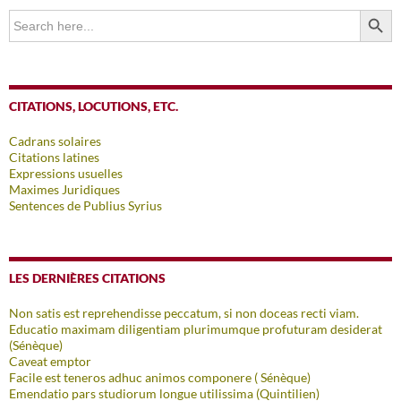
SEARCH BUTTO
Search
for:
CITATIONS, LOCUTIONS, ETC.
Cadrans solaires
Citations latines
Expressions usuelles
Maximes Juridiques
Sentences de Publius Syrius
LES DERNIÈRES CITATIONS
Non satis est reprehendisse peccatum, si non doceas recti viam.
Educatio maximam diligentiam plurimumque profuturam desiderat
(Sénèque)
Caveat emptor
Facile est teneros adhuc animos componere ( Sénèque)
Emendatio pars studiorum longue utilissima (Quintilien)