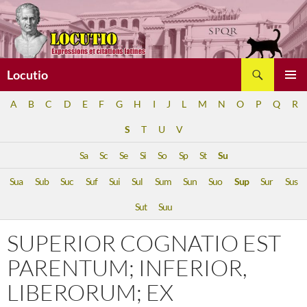
Aller
au
contenu
Recherche
Locutio
MENU
A
B
C
D
E
F
G
H
I
J
L
M
N
O
P
Q
R
PRINCI
S
T
U
V
Sa
Sc
Se
Si
So
Sp
St
Su
Sua
Sub
Suc
Suf
Sui
Sul
Sum
Sun
Suo
Sup
Sur
Sus
Sut
Suu
SUPERIOR COGNATIO EST
PARENTUM; INFERIOR,
LIBERORUM; EX