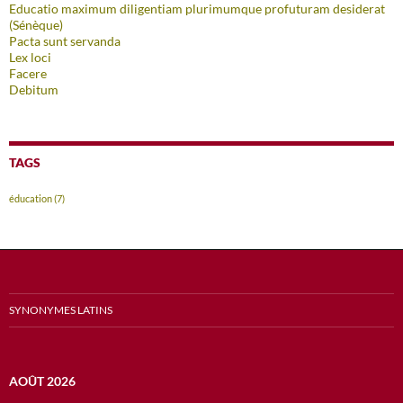
Educatio maximum diligentiam plurimumque profuturam desiderat
(Sénèque)
Pacta sunt servanda
Lex loci
Facere
Debitum
TAGS
éducation
(7)
SYNONYMES LATINS
AOÛT 2026