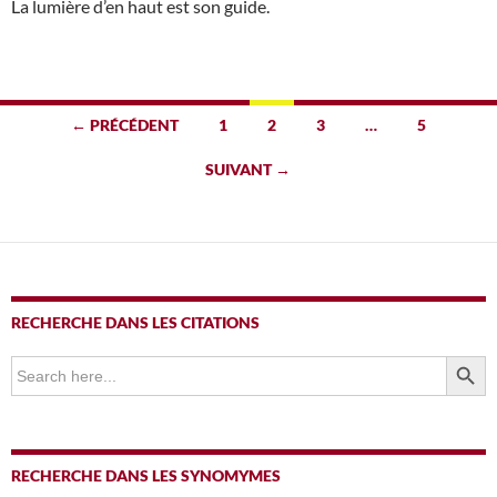
La lumière d’en haut est son guide.
Navigation
← PRÉCÉDENT
1
2
3
…
5
des
SUIVANT →
articles
RECHERCHE DANS LES CITATIONS
SEARCH BUTTO
Search
for:
RECHERCHE DANS LES SYNOMYMES