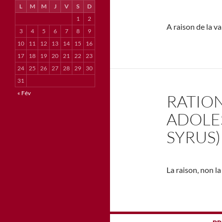
L
M
M
J
V
S
D
1
2
A raison de la va
3
4
5
6
7
8
9
10
11
12
13
14
15
16
17
18
19
20
21
22
23
24
25
26
27
28
29
30
31
« Fév
RATION
ADOLES
SYRUS)
La raison, non l