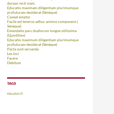
doceas recti viam.
Educatio maximam diligentiam plurimumque
profuturam desiderat (Sénèque)
Caveat emptor
Facile est teneros adhuc animos componere (
Sénèque)
Emendatio pars studiorum longue utilissima
(Quintilien)
Educatio maximum diligentiam plurimumque
profuturam desiderat (Sénèque)
Pacta sunt servanda
Lex loci
Facere
Debitum
TAGS
éducation
(7)