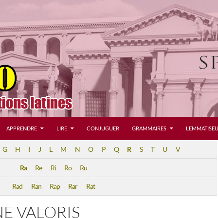
APPRENDRE
LIRE
CONJUGUER
GRAMMAIRES
LEMMATISEU
G
H
I
J
L
M
N
O
P
Q
R
S
T
U
V
Ra
Re
Ri
Ro
Ru
Rad
Ran
Rap
Rar
Rat
E VALORIS