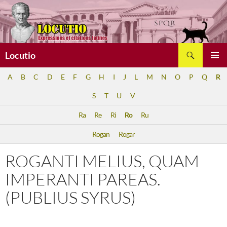
Aller
au
contenu
Recherche
Locutio
MENU
A
B
C
D
E
F
G
H
I
J
L
M
N
O
P
Q
R
PRINCI
S
T
U
V
Ra
Re
Ri
Ro
Ru
Rogan
Rogar
ROGANTI MELIUS, QUAM
IMPERANTI PAREAS.
(PUBLIUS SYRUS)