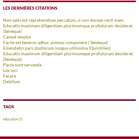
LES DERNIÈRES CITATIONS
Non satis est reprehendisse peccatum, si non doceas recti viam.
Educatio maximam diligentiam plurimumque profuturam desiderat
(Sénèque)
Caveat emptor
Facile est teneros adhuc animos componere ( Sénèque)
Emendatio pars studiorum longue utilissima (Quintilien)
Educatio maximum diligentiam plurimumque profuturam desiderat
(Sénèque)
Pacta sunt servanda
Lex loci
Facere
Debitum
TAGS
éducation
(7)