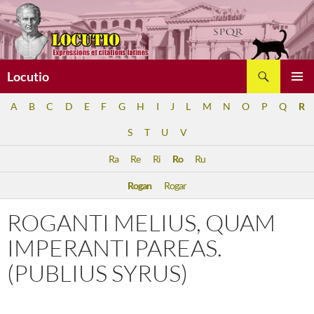
Aller
au
contenu
Recherche
Locutio
MENU
A
B
C
D
E
F
G
H
I
J
L
M
N
O
P
Q
R
PRINCI
S
T
U
V
Ra
Re
Ri
Ro
Ru
Rogan
Rogar
ROGANTI MELIUS, QUAM
IMPERANTI PAREAS.
(PUBLIUS SYRUS)