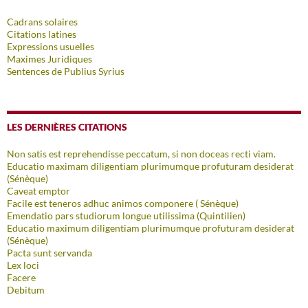
Cadrans solaires
Citations latines
Expressions usuelles
Maximes Juridiques
Sentences de Publius Syrius
LES DERNIÈRES CITATIONS
Non satis est reprehendisse peccatum, si non doceas recti viam.
Educatio maximam diligentiam plurimumque profuturam desiderat
(Sénèque)
Caveat emptor
Facile est teneros adhuc animos componere ( Sénèque)
Emendatio pars studiorum longue utilissima (Quintilien)
Educatio maximum diligentiam plurimumque profuturam desiderat
(Sénèque)
Pacta sunt servanda
Lex loci
Facere
Debitum