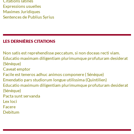
Citations latines
Expressions usuelles
Maximes Juridiques
Sentences de Publius Syrius
LES DERNIÈRES CITATIONS
Non satis est reprehendisse peccatum, si non doceas recti viam.
Educatio maximam diligentiam plurimumque profuturam desiderat
(Sénèque)
Caveat emptor
Facile est teneros adhuc animos componere ( Sénèque)
Emendatio pars studiorum longue utilissima (Quintilien)
Educatio maximum diligentiam plurimumque profuturam desiderat
(Sénèque)
Pacta sunt servanda
Lex loci
Facere
Debitum