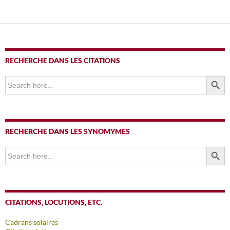
des
articles
RECHERCHE DANS LES CITATIONS
SEARCH BUTTO
Search
for:
RECHERCHE DANS LES SYNOMYMES
SEARCH BUTTO
Search
for:
CITATIONS, LOCUTIONS, ETC.
Cadrans solaires