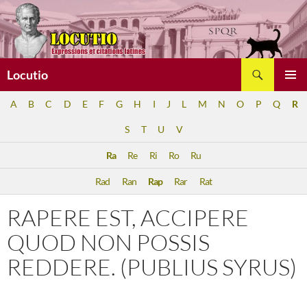
Aller
au
contenu
Recherche
Locutio
MENU
A
B
C
D
E
F
G
H
I
J
L
M
N
O
P
Q
R
PRINCI
S
T
U
V
Ra
Re
Ri
Ro
Ru
Rad
Ran
Rap
Rar
Rat
RAPERE EST, ACCIPERE
QUOD NON POSSIS
REDDERE. (PUBLIUS SYRUS)