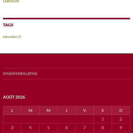
Debitum
TAGS
éducation
(7)
SYNONYMES LATINS
AOÛT 2026
L
M
M
J
V
S
D
1
2
3
4
5
6
7
8
9