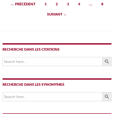
Navigation
← PRÉCÉDENT
1
2
3
4
…
8
des
SUIVANT →
articles
RECHERCHE DANS LES CITATIONS
SEARCH BUTTO
Search
for:
RECHERCHE DANS LES SYNOMYMES
SEARCH BUTTO
Search
for: