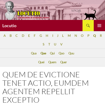
Aller
au
contenu
Recherche
Locutio
MENU
A
B
C
D
E
F
G
H
I
J
L
M
N
O
P
Q
R
PRINCI
S
T
U
V
Qua
Que
Qui
Quo
Quu
Quei
Quem
Quer
QUEM DE EVICTIONE
TENET ACTIO, EUMDEM
AGENTEM REPELLIT
EXCEPTIO