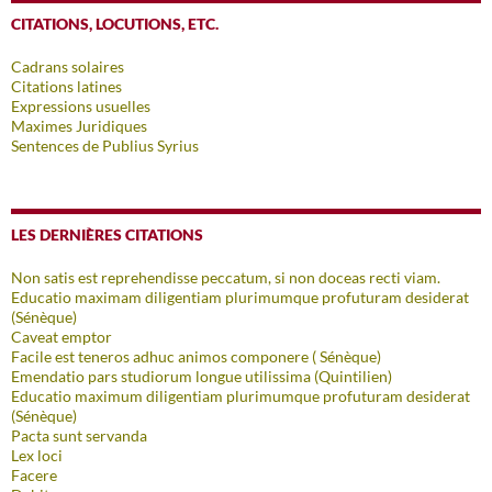
CITATIONS, LOCUTIONS, ETC.
Cadrans solaires
Citations latines
Expressions usuelles
Maximes Juridiques
Sentences de Publius Syrius
LES DERNIÈRES CITATIONS
Non satis est reprehendisse peccatum, si non doceas recti viam.
Educatio maximam diligentiam plurimumque profuturam desiderat
(Sénèque)
Caveat emptor
Facile est teneros adhuc animos componere ( Sénèque)
Emendatio pars studiorum longue utilissima (Quintilien)
Educatio maximum diligentiam plurimumque profuturam desiderat
(Sénèque)
Pacta sunt servanda
Lex loci
Facere