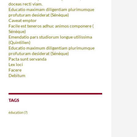
doceas recti viam.
Educatio maximam diligentiam plurimumque
profuturam desiderat (Sénèque)
Caveat emptor
Facile est teneros adhuc animos componere (
Sénèque)
Emendatio pars studiorum longue utilissima
(Quintilien)
Educatio maximum diligentiam plurimumque
profuturam desiderat (Sénèque)
Pacta sunt servanda
Lex loci
Facere
Debitum
TAGS
éducation
(7)