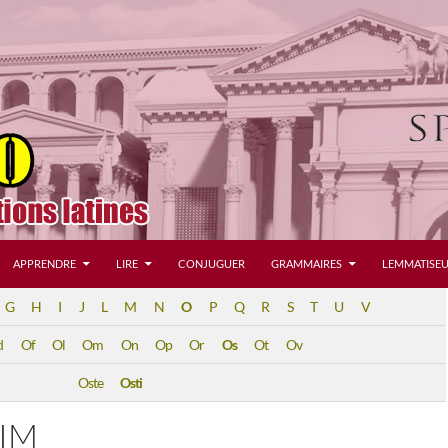
APPRENDRE
LIRE
CONJUGUER
GRAMMAIRES
LEMMATISEU
G
H
I
J
L
M
N
O
P
Q
R
S
T
U
V
d
Of
Ol
Om
On
Op
Or
Os
Ot
Ov
Oste
Osti
TIM