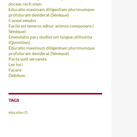
doceas recti viam.
Educatio maximam diligentiam plurimumque
profuturam desiderat (Sénèque)
Caveat emptor
Facile est teneros adhuc animos componere (
Sénèque)
Emendatio pars studiorum longue utilissima
(Quintilien)
Educatio maximum diligentiam plurimumque
profuturam desiderat (Sénèque)
Pacta sunt servanda
Lex loci
Facere
Debitum
TAGS
éducation
(7)