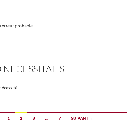
 erreur probable.
 NECESSITATIS
nécessité.
1
2
3
…
7
SUIVANT →