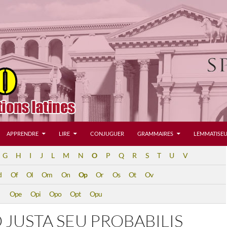
APPRENDRE
LIRE
CONJUGUER
GRAMMAIRES
LEMMATISEU
G
H
I
J
L
M
N
O
P
Q
R
S
T
U
V
d
Of
Ol
Om
On
Op
Or
Os
Ot
Ov
Ope
Opi
Opo
Opt
Opu
 JUSTA SEU PROBABILIS