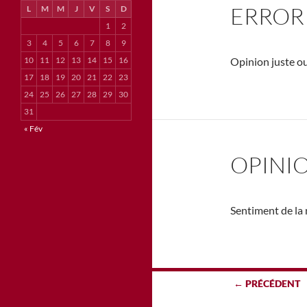
ERROR
L
M
M
J
V
S
D
1
2
3
4
5
6
7
8
9
10
11
12
13
14
15
16
Opinion juste ou
17
18
19
20
21
22
23
24
25
26
27
28
29
30
31
« Fév
OPINIO
Sentiment de la 
Navigation
← PRÉCÉDENT
des