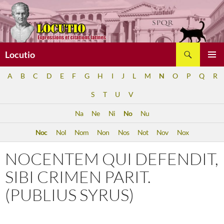
Aller
au
contenu
Recherche
Locutio
MENU
A
B
C
D
E
F
G
H
I
J
L
M
N
O
P
Q
R
PRINCI
S
T
U
V
Na
Ne
Ni
No
Nu
Noc
Nol
Nom
Non
Nos
Not
Nov
Nox
NOCENTEM QUI DEFENDIT,
SIBI CRIMEN PARIT.
(PUBLIUS SYRUS)