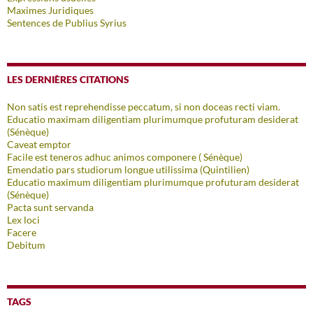
Maximes Juridiques
Sentences de Publius Syrius
LES DERNIÈRES CITATIONS
Non satis est reprehendisse peccatum, si non doceas recti viam.
Educatio maximam diligentiam plurimumque profuturam desiderat
(Sénèque)
Caveat emptor
Facile est teneros adhuc animos componere ( Sénèque)
Emendatio pars studiorum longue utilissima (Quintilien)
Educatio maximum diligentiam plurimumque profuturam desiderat
(Sénèque)
Pacta sunt servanda
Lex loci
Facere
Debitum
TAGS