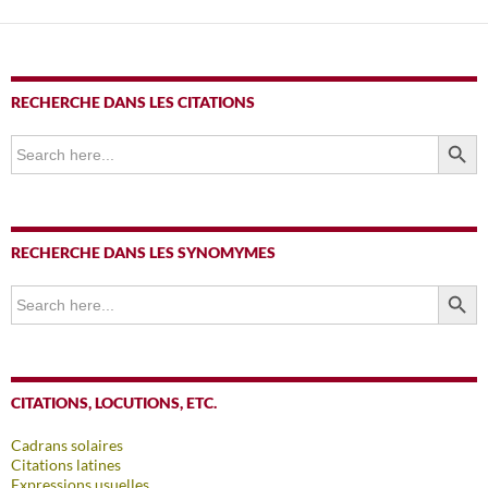
articles
RECHERCHE DANS LES CITATIONS
SEARCH BUTTO
Search
for:
RECHERCHE DANS LES SYNOMYMES
SEARCH BUTTO
Search
for:
CITATIONS, LOCUTIONS, ETC.
Cadrans solaires
Citations latines
Expressions usuelles