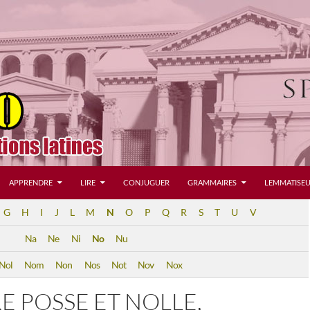
APPRENDRE
LIRE
CONJUGUER
GRAMMAIRES
LEMMATISEU
G
H
I
J
L
M
N
O
P
Q
R
S
T
U
V
Na
Ne
Ni
No
Nu
Nol
Nom
Non
Nos
Not
Nov
Nox
 POSSE ET NOLLE,