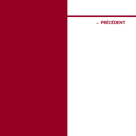
Navigation
← PRÉCÉDENT
des
articles