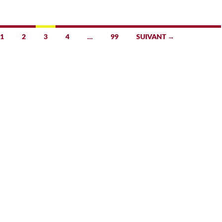
1
2
3
4
…
99
SUIVANT →