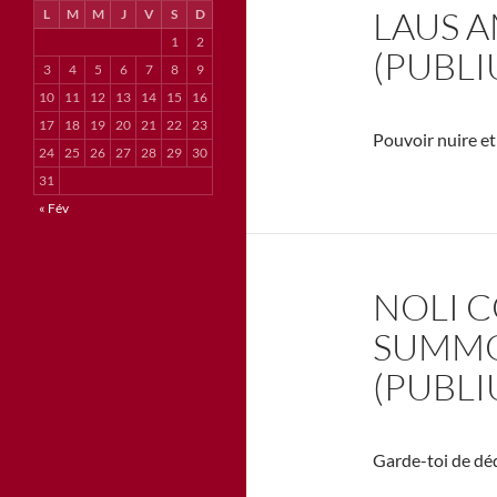
LAUS A
L
M
M
J
V
S
D
1
2
(PUBLI
3
4
5
6
7
8
9
10
11
12
13
14
15
16
17
18
19
20
21
22
23
Pouvoir nuire et 
24
25
26
27
28
29
30
31
« Fév
NOLI 
SUMMO
(PUBLI
Garde-toi de déd