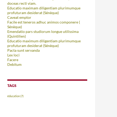
doceas recti viam.
Educatio maximam diligentiam plurimumque
profuturam desiderat (Sénèque)
Caveat emptor
Facile est teneros adhuc animos componere (
Sénèque)
Emendatio pars studiorum longue utilissima
(Quintilien)
Educatio maximum diligentiam plurimumque
profuturam desiderat (Sénèque)
Pacta sunt servanda
Lex loci
Facere
Debitum
TAGS
éducation
(7)