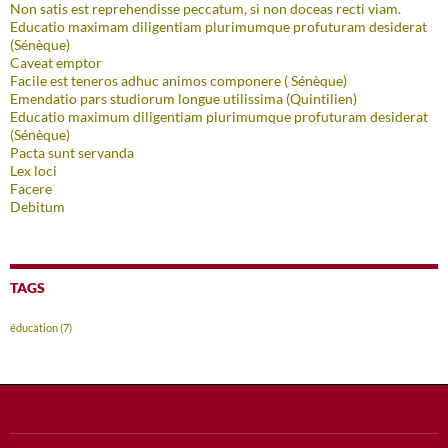
Non satis est reprehendisse peccatum, si non doceas recti viam.
Educatio maximam diligentiam plurimumque profuturam desiderat
(Sénèque)
Caveat emptor
Facile est teneros adhuc animos componere ( Sénèque)
Emendatio pars studiorum longue utilissima (Quintilien)
Educatio maximum diligentiam plurimumque profuturam desiderat
(Sénèque)
Pacta sunt servanda
Lex loci
Facere
Debitum
TAGS
éducation
(7)