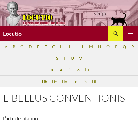
Aller
au
contenu
Recherche
Locutio
MENU
A
B
C
D
E
F
G
H
I
J
L
M
N
O
P
Q
R
PRINCI
S
T
U
V
La
Le
Li
Lo
Lu
Lib
Lic
Lin
Liq
Lis
Lit
LIBELLUS CONVENTIONIS
L’acte de citation.