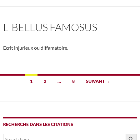
LIBELLUS FAMOSUS
Ecrit injurieux ou diffamatoire.
Navigation
1
2
…
8
SUIVANT →
des
articles
RECHERCHE DANS LES CITATIONS
SEARCH BUTTO
Search
for: