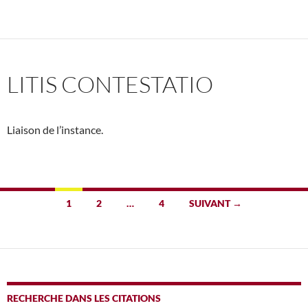
LITIS CONTESTATIO
Liaison de l’instance.
Navigation
1
2
…
4
SUIVANT →
des
articles
RECHERCHE DANS LES CITATIONS