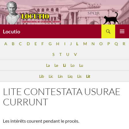
Aller
au
contenu
Recherche
Locutio
MENU
A
B
C
D
E
F
G
H
I
J
L
M
N
O
P
Q
R
PRINCI
S
T
U
V
La
Le
Li
Lo
Lu
Lib
Lic
Lin
Liq
Lis
Lit
LITE CONTESTATA USURAE
CURRUNT
Les intérêts courent pendant le procès.