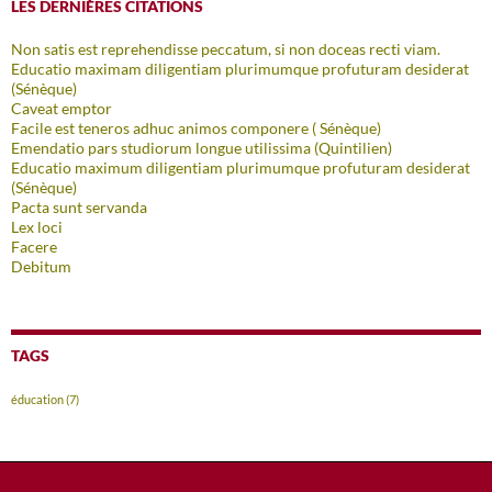
LES DERNIÈRES CITATIONS
Non satis est reprehendisse peccatum, si non doceas recti viam.
Educatio maximam diligentiam plurimumque profuturam desiderat
(Sénèque)
Caveat emptor
Facile est teneros adhuc animos componere ( Sénèque)
Emendatio pars studiorum longue utilissima (Quintilien)
Educatio maximum diligentiam plurimumque profuturam desiderat
(Sénèque)
Pacta sunt servanda
Lex loci
Facere
Debitum
TAGS
éducation
(7)