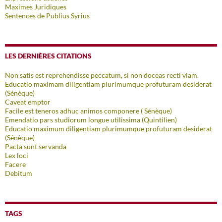
Maximes Juridiques
Sentences de Publius Syrius
LES DERNIÈRES CITATIONS
Non satis est reprehendisse peccatum, si non doceas recti viam.
Educatio maximam diligentiam plurimumque profuturam desiderat
(Sénèque)
Caveat emptor
Facile est teneros adhuc animos componere ( Sénèque)
Emendatio pars studiorum longue utilissima (Quintilien)
Educatio maximum diligentiam plurimumque profuturam desiderat
(Sénèque)
Pacta sunt servanda
Lex loci
Facere
Debitum
TAGS