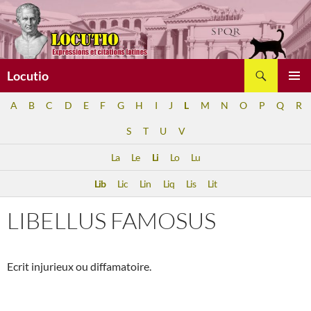
Aller
au
contenu
Recherche
Locutio
MENU
A
B
C
D
E
F
G
H
I
J
L
M
N
O
P
Q
R
PRINCI
S
T
U
V
La
Le
Li
Lo
Lu
Lib
Lic
Lin
Liq
Lis
Lit
LIBELLUS FAMOSUS
Ecrit injurieux ou diffamatoire.