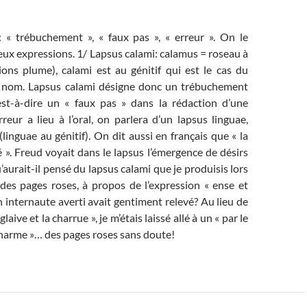
: « trébuchement », « faux pas », « erreur ». On le
ux expressions. 1/ Lapsus calami: calamus = roseau à
ions plume), calami est au génitif qui est le cas du
nom. Lapsus calami désigne donc un trébuchement
est-à-dire un « faux pas » dans la rédaction d’une
erreur a lieu à l’oral, on parlera d’un lapsus linguae,
(linguae au génitif). On dit aussi en français que « la
 ». Freud voyait dans le lapsus l’émergence de désirs
’aurait-il pensé du lapsus calami que je produisis lors
 des pages roses, à propos de l’expression « ense et
un internaute averti avait gentiment relevé? Au lieu de
glaive et la charrue », je m’étais laissé allé à un « par le
 charme »… des pages roses sans doute!