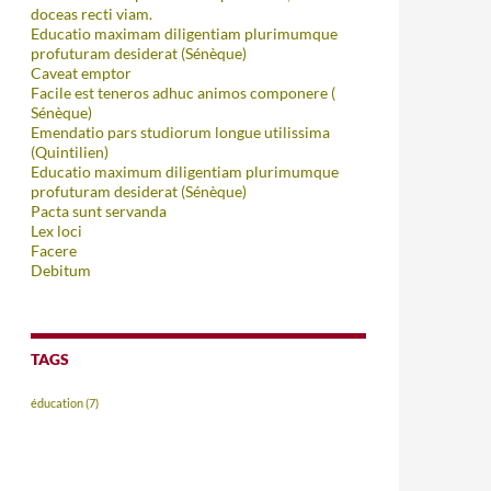
doceas recti viam.
Educatio maximam diligentiam plurimumque
profuturam desiderat (Sénèque)
Caveat emptor
Facile est teneros adhuc animos componere (
Sénèque)
Emendatio pars studiorum longue utilissima
(Quintilien)
Educatio maximum diligentiam plurimumque
profuturam desiderat (Sénèque)
Pacta sunt servanda
Lex loci
Facere
Debitum
TAGS
éducation
(7)