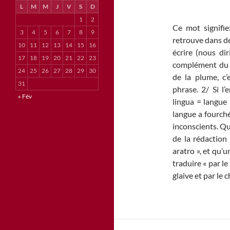
L
M
M
J
V
S
D
1
2
Ce mot signifie
3
4
5
6
7
8
9
retrouve dans de
10
11
12
13
14
15
16
écrire (nous dir
17
18
19
20
21
22
23
complément du 
24
25
26
27
28
29
30
de la plume, c’
31
phrase. 2/ Si l’
« Fév
lingua = langue 
langue a fourché
inconscients. Qu
de la rédaction
aratro », et qu’
traduire « par le 
glaive et par le