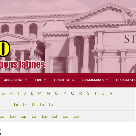
APPRENDRE
LIRE
CONJUGUER
GRAMMAIRES
LEMMATISEU
G
H
I
J
L
M
N
O
P
Q
R
S
T
U
V
La
Le
Li
Lo
Lu
Lac
Lae
Lap
Lar
Las
Lat
Lau
Lav
S