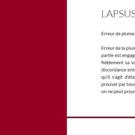
LAPSU
Erreur de plume
Erreur de la plum
partie est engagé
fidèlement sa vo
discordance entr
qu’il s’agit d’é
prouver par tous
on ne peut prouv
Navigation
des