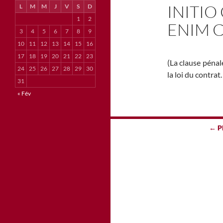
INITIO
L
M
M
J
V
S
D
1
2
ENIM 
3
4
5
6
7
8
9
10
11
12
13
14
15
16
17
18
19
20
21
22
23
(La clause pénale
24
25
26
27
28
29
30
la loi du contrat.
31
« Fév
Navigation
← P
des
articles