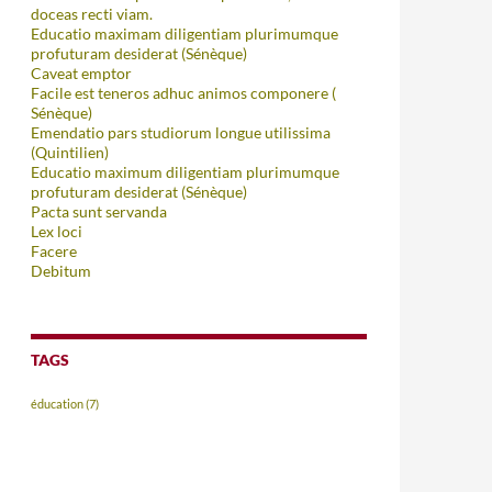
doceas recti viam.
Educatio maximam diligentiam plurimumque
profuturam desiderat (Sénèque)
Caveat emptor
Facile est teneros adhuc animos componere (
Sénèque)
Emendatio pars studiorum longue utilissima
(Quintilien)
Educatio maximum diligentiam plurimumque
profuturam desiderat (Sénèque)
Pacta sunt servanda
Lex loci
Facere
Debitum
TAGS
éducation
(7)