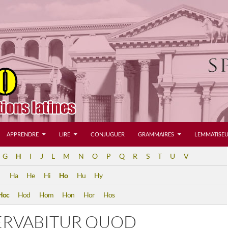
APPRENDRE
LIRE
CONJUGUER
GRAMMAIRES
LEMMATISEU
G
H
I
J
L
M
N
O
P
Q
R
S
T
U
V
Ha
He
Hi
Ho
Hu
Hy
Hoc
Hod
Hom
Hon
Hor
Hos
ERVABITUR QUOD