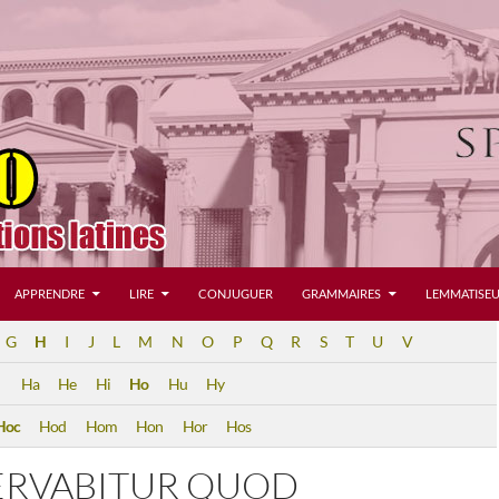
APPRENDRE
LIRE
CONJUGUER
GRAMMAIRES
LEMMATISEU
G
H
I
J
L
M
N
O
P
Q
R
S
T
U
V
Ha
He
Hi
Ho
Hu
Hy
Hoc
Hod
Hom
Hon
Hor
Hos
ERVABITUR QUOD