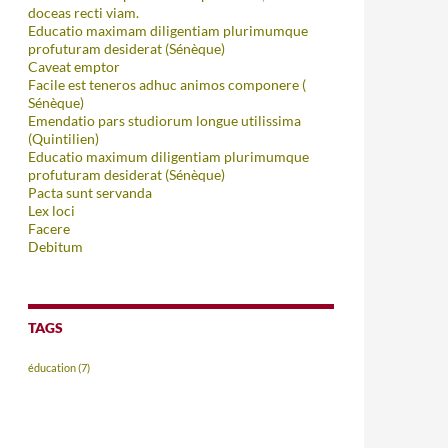
doceas recti viam.
Educatio maximam diligentiam plurimumque
profuturam desiderat (Sénèque)
Caveat emptor
Facile est teneros adhuc animos componere (
Sénèque)
Emendatio pars studiorum longue utilissima
(Quintilien)
Educatio maximum diligentiam plurimumque
profuturam desiderat (Sénèque)
Pacta sunt servanda
Lex loci
Facere
Debitum
TAGS
éducation
(7)