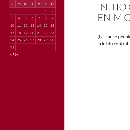
INITIO
L
M
M
J
V
S
D
1
2
ENIM 
3
4
5
6
7
8
9
10
11
12
13
14
15
16
17
18
19
20
21
22
23
(La clause pénale
24
25
26
27
28
29
30
la loi du contrat.
31
« Fév