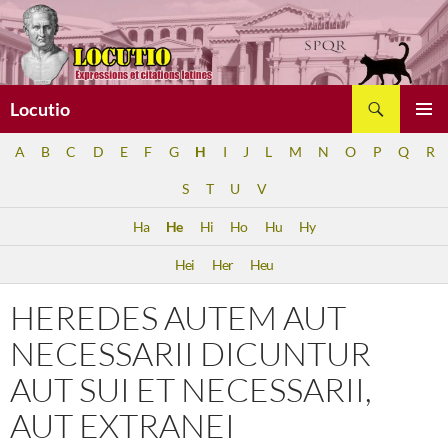
Aller
au
contenu
Recherche
Locutio
MENU
A
B
C
D
E
F
G
H
I
J
L
M
N
O
P
Q
R
PRINCI
S
T
U
V
Ha
He
Hi
Ho
Hu
Hy
Hei
Her
Heu
HEREDES AUTEM AUT
NECESSARII DICUNTUR
AUT SUI ET NECESSARII,
AUT EXTRANEI