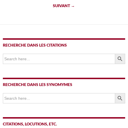
des
SUIVANT →
articles
RECHERCHE DANS LES CITATIONS
SEARCH BUTTO
Search
for:
RECHERCHE DANS LES SYNOMYMES
SEARCH BUTTO
Search
for:
CITATIONS, LOCUTIONS, ETC.