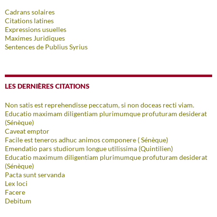
Cadrans solaires
Citations latines
Expressions usuelles
Maximes Juridiques
Sentences de Publius Syrius
LES DERNIÈRES CITATIONS
Non satis est reprehendisse peccatum, si non doceas recti viam.
Educatio maximam diligentiam plurimumque profuturam desiderat
(Sénèque)
Caveat emptor
Facile est teneros adhuc animos componere ( Sénèque)
Emendatio pars studiorum longue utilissima (Quintilien)
Educatio maximum diligentiam plurimumque profuturam desiderat
(Sénèque)
Pacta sunt servanda
Lex loci
Facere
Debitum