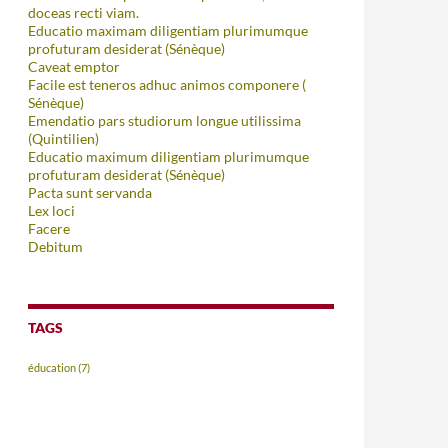
doceas recti viam.
Educatio maximam diligentiam plurimumque
profuturam desiderat (Sénèque)
Caveat emptor
Facile est teneros adhuc animos componere (
Sénèque)
Emendatio pars studiorum longue utilissima
(Quintilien)
Educatio maximum diligentiam plurimumque
profuturam desiderat (Sénèque)
Pacta sunt servanda
Lex loci
Facere
Debitum
TAGS
éducation
(7)