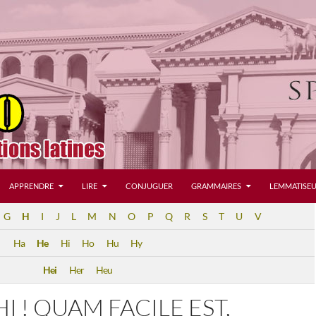
APPRENDRE
LIRE
CONJUGUER
GRAMMAIRES
LEMMATISEU
G
H
I
J
L
M
N
O
P
Q
R
S
T
U
V
Ha
He
Hi
Ho
Hu
Hy
Hei
Her
Heu
HI ! QUAM FACILE EST,