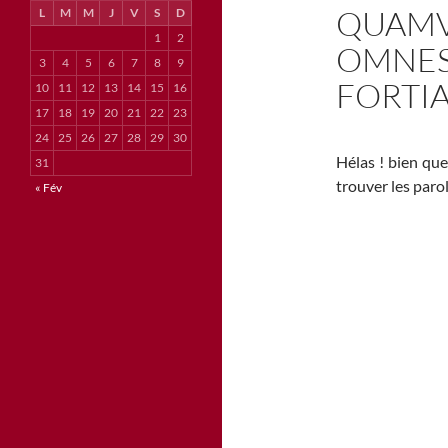
QUAMV
L
M
M
J
V
S
D
1
2
OMNES,
3
4
5
6
7
8
9
FORTIA
10
11
12
13
14
15
16
17
18
19
20
21
22
23
24
25
26
27
28
29
30
Hélas ! bien que
31
trouver les paro
« Fév