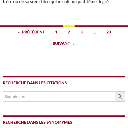
frère ou de sa sœur bien qu’on soit au quatrième degré.
Navigation
← PRÉCÉDENT
1
2
3
…
20
des
SUIVANT →
articles
RECHERCHE DANS LES CITATIONS
SEARCH BUTTO
Search
for:
RECHERCHE DANS LES SYNOMYMES