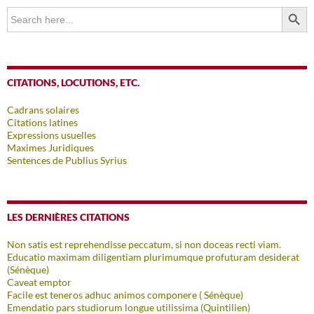
SEARCH BUTTO
Search
for:
CITATIONS, LOCUTIONS, ETC.
Cadrans solaires
Citations latines
Expressions usuelles
Maximes Juridiques
Sentences de Publius Syrius
LES DERNIÈRES CITATIONS
Non satis est reprehendisse peccatum, si non doceas recti viam.
Educatio maximam diligentiam plurimumque profuturam desiderat
(Sénèque)
Caveat emptor
Facile est teneros adhuc animos componere ( Sénèque)
Emendatio pars studiorum longue utilissima (Quintilien)