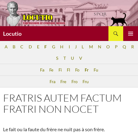
Aller
au
contenu
Recherche
Locutio
MENU
A
B
C
D
E
F
G
H
I
J
L
M
N
O
P
Q
R
PRINCI
S
T
U
V
Fa
Fe
Fi
Fl
Fo
Fr
Fu
Fra
Fre
Fro
Fru
FRATRIS AUTEM FACTUM
FRATRI NON NOCET
Le fait ou la faute du frère ne nuit pas à son frère.