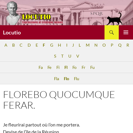
Aller
au
contenu
Recherche
Locutio
MENU
A
B
C
D
E
F
G
H
I
J
L
M
N
O
P
Q
R
PRINCI
S
T
U
V
Fa
Fe
Fi
Fl
Fo
Fr
Fu
Fla
Flo
Flu
FLOREBO QUOCUMQUE
FERAR.
Je fleurirai partout où l’on me portera.
Devise de l’île de la Réunion.