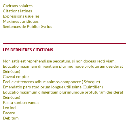
Cadrans solaires
Citations latines
Expressions usuelles
Maximes Juridiques
Sentences de Publius Syrius
LES DERNIÈRES CITATIONS
Non satis est reprehendisse peccatum, si non doceas recti viam.
Educatio maximam diligentiam plurimumque profuturam desiderat
(Sénèque)
Caveat emptor
Facile est teneros adhuc animos componere ( Sénèque)
Emendatio pars studiorum longue utilissima (Quintilien)
Educatio maximum diligentiam plurimumque profuturam desiderat
(Sénèque)
Pacta sunt servanda
Lex loci
Facere
Debitum