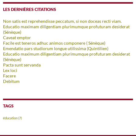
LES DERNIÈRES CITATIONS
Non satis est reprehendisse peccatum, si non doceas recti viam.
Educatio maximam diligentiam plurimumque profuturam desiderat
(Sénèque)
Caveat emptor
Facile est teneros adhuc animos componere ( Sénèque)
Emendatio pars studiorum longue utilissima (Quintilien)
Educatio maximum diligentiam plurimumque profuturam desiderat
(Sénèque)
Pacta sunt servanda
Lex loci
Facere
Debitum
TAGS
éducation
(7)