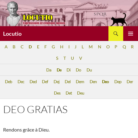
Aller
au
contenu
Recherche
Locutio
MENU
A
B
C
D
E
F
G
H
I
J
L
M
N
O
P
Q
R
PRINCI
S
T
U
V
Da
De
Di
Do
Du
Deb
Dec
Ded
Def
Dej
Del
Dem
Den
Deo
Dep
Der
Des
Det
Deu
DEO GRATIAS
Rendons grâce à Dieu.