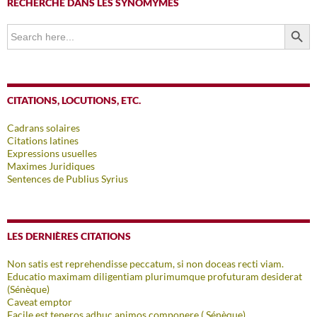
RECHERCHE DANS LES SYNOMYMES
SEARCH BUTTO
Search
for:
CITATIONS, LOCUTIONS, ETC.
Cadrans solaires
Citations latines
Expressions usuelles
Maximes Juridiques
Sentences de Publius Syrius
LES DERNIÈRES CITATIONS
Non satis est reprehendisse peccatum, si non doceas recti viam.
Educatio maximam diligentiam plurimumque profuturam desiderat
(Sénèque)
Caveat emptor
Facile est teneros adhuc animos componere ( Sénèque)