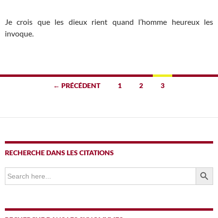
Je crois que les dieux rient quand l’homme heureux les
invoque.
Navigation
← PRÉCÉDENT
1
2
3
des
articles
RECHERCHE DANS LES CITATIONS
SEARCH BUTTO
Search
for: