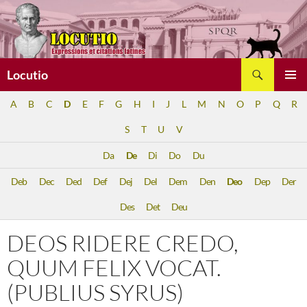
Aller
au
contenu
Recherche
Locutio
MENU
A
B
C
D
E
F
G
H
I
J
L
M
N
O
P
Q
R
PRINCI
S
T
U
V
Da
De
Di
Do
Du
Deb
Dec
Ded
Def
Dej
Del
Dem
Den
Deo
Dep
Der
Des
Det
Deu
DEOS RIDERE CREDO,
QUUM FELIX VOCAT.
(PUBLIUS SYRUS)