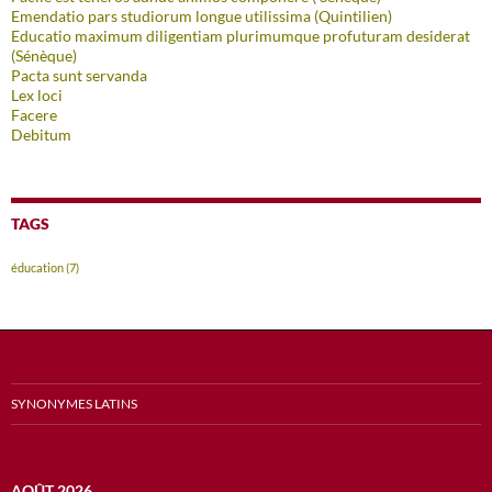
Emendatio pars studiorum longue utilissima (Quintilien)
Educatio maximum diligentiam plurimumque profuturam desiderat
(Sénèque)
Pacta sunt servanda
Lex loci
Facere
Debitum
TAGS
éducation
(7)
SYNONYMES LATINS
AOÛT 2026