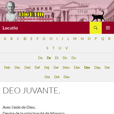
Aller
au
contenu
Recherche
Locutio
MENU
A
B
C
D
E
F
G
H
I
J
L
M
N
O
P
Q
R
PRINCI
S
T
U
V
Da
De
Di
Do
Du
Deb
Dec
Ded
Def
Dej
Del
Dem
Den
Deo
Dep
Der
Des
Det
Deu
DEO JUVANTE.
Avec l’aide de Dieu.
Devise de la principauté de Monaco.