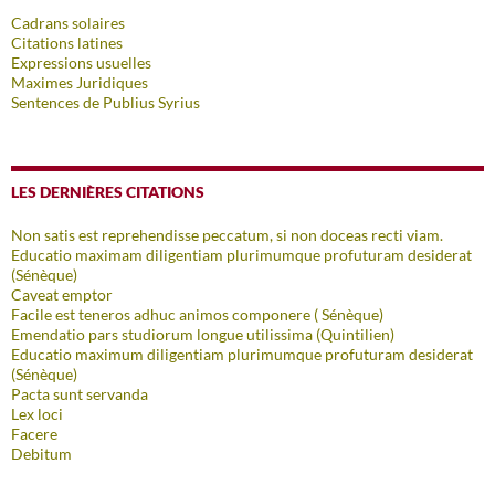
Cadrans solaires
Citations latines
Expressions usuelles
Maximes Juridiques
Sentences de Publius Syrius
LES DERNIÈRES CITATIONS
Non satis est reprehendisse peccatum, si non doceas recti viam.
Educatio maximam diligentiam plurimumque profuturam desiderat
(Sénèque)
Caveat emptor
Facile est teneros adhuc animos componere ( Sénèque)
Emendatio pars studiorum longue utilissima (Quintilien)
Educatio maximum diligentiam plurimumque profuturam desiderat
(Sénèque)
Pacta sunt servanda
Lex loci
Facere
Debitum