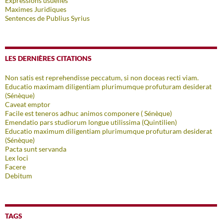
Expressions usuelles
Maximes Juridiques
Sentences de Publius Syrius
LES DERNIÈRES CITATIONS
Non satis est reprehendisse peccatum, si non doceas recti viam.
Educatio maximam diligentiam plurimumque profuturam desiderat
(Sénèque)
Caveat emptor
Facile est teneros adhuc animos componere ( Sénèque)
Emendatio pars studiorum longue utilissima (Quintilien)
Educatio maximum diligentiam plurimumque profuturam desiderat
(Sénèque)
Pacta sunt servanda
Lex loci
Facere
Debitum
TAGS