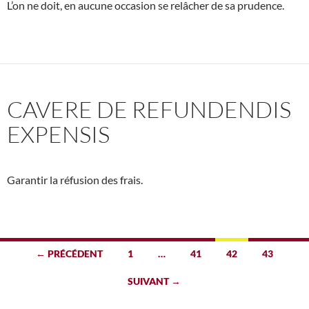
L’on ne doit, en aucune occasion se relâcher de sa prudence.
CAVERE DE REFUNDENDIS
EXPENSIS
Garantir la réfusion des frais.
Navigation
← PRÉCÉDENT
1
…
41
42
43
des
SUIVANT →
articles