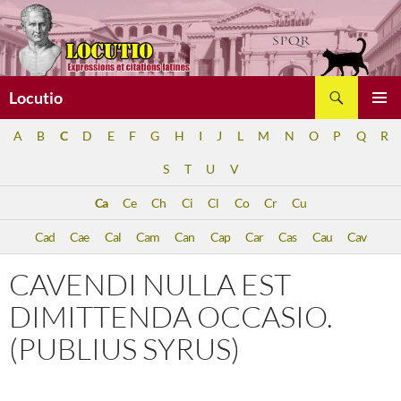
Aller
au
contenu
Recherche
Locutio
MENU
A
B
C
D
E
F
G
H
I
J
L
M
N
O
P
Q
R
PRINCI
S
T
U
V
Ca
Ce
Ch
Ci
Cl
Co
Cr
Cu
Cad
Cae
Cal
Cam
Can
Cap
Car
Cas
Cau
Cav
CAVENDI NULLA EST
DIMITTENDA OCCASIO.
(PUBLIUS SYRUS)