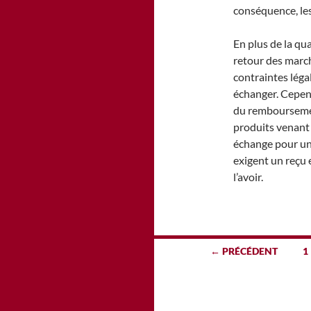
conséquence, les
En plus de la qua
retour des march
contraintes léga
échanger. Cepend
du remboursement
produits venant 
échange pour un 
exigent un reçu 
l’avoir.
Navigation
← PRÉCÉDENT
1
des
articles