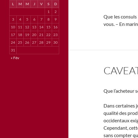
L
M
M
J
V
S
D
1
2
Que les consuls 
3
4
5
6
7
8
9
vous. – En marine
10
11
12
13
14
15
16
17
18
19
20
21
22
23
24
25
26
27
28
29
30
31
« Fév
CAVEA
Que l’acheteur so
Dans certaines ju
qualité des produ
occidentaux exig
Cependant, cette 
sans compter qu’