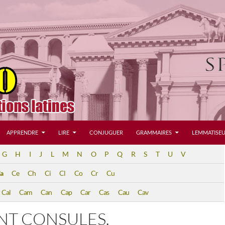
APPRENDRE
LIRE
CONJUGUER
GRAMMAIRES
LEMMATISEU
G
H
I
J
L
M
N
O
P
Q
R
S
T
U
V
a
Ce
Ch
Ci
Cl
Co
Cr
Cu
Cal
Cam
Can
Cap
Car
Cas
Cau
Cav
NT CONSULES.