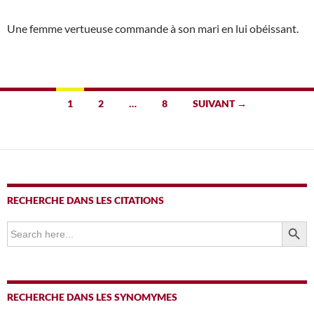
Une femme vertueuse commande à son mari en lui obéissant.
Navigation
1
2
…
8
SUIVANT →
des
articles
RECHERCHE DANS LES CITATIONS
SEARCH BUTTO
Search
for:
RECHERCHE DANS LES SYNOMYMES