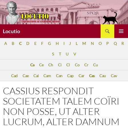
Aller
au
contenu
Recherche
Locutio
MENU
A
B
C
D
E
F
G
H
I
J
L
M
N
O
P
Q
R
PRINCI
S
T
U
V
Ca
Ce
Ch
Ci
Cl
Co
Cr
Cu
Cad
Cae
Cal
Cam
Can
Cap
Car
Cas
Cau
Cav
CASSIUS RESPONDIT
SOCIETATEM TALEM COÏRI
NON POSSE, UT ALTER
LUCRUM, ALTER DAMNUM