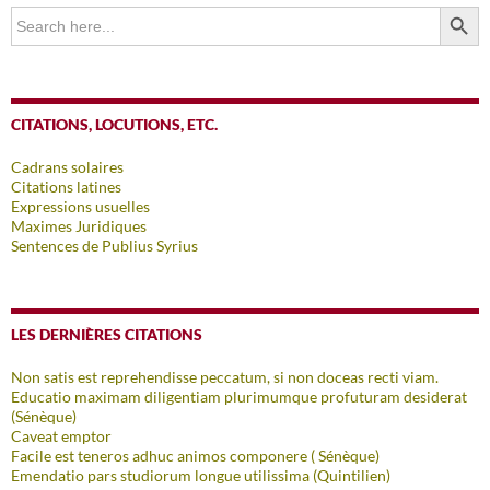
SEARCH BUTTO
Search
for:
CITATIONS, LOCUTIONS, ETC.
Cadrans solaires
Citations latines
Expressions usuelles
Maximes Juridiques
Sentences de Publius Syrius
LES DERNIÈRES CITATIONS
Non satis est reprehendisse peccatum, si non doceas recti viam.
Educatio maximam diligentiam plurimumque profuturam desiderat
(Sénèque)
Caveat emptor
Facile est teneros adhuc animos componere ( Sénèque)
Emendatio pars studiorum longue utilissima (Quintilien)