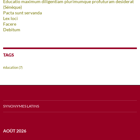
Educatio maximum diligentiam plurimumque profuturam desiderat
(Sénèque)
Pacta sunt servanda
Lex loci
Facere
Debitum
TAGS
éducation
(7)
SYNONYMES LATINS
AOÛT 2026