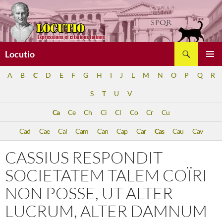
Aller
au
contenu
Recherche
Locutio
MENU
A
B
C
D
E
F
G
H
I
J
L
M
N
O
P
Q
R
PRINCI
S
T
U
V
Ca
Ce
Ch
Ci
Cl
Co
Cr
Cu
Cad
Cae
Cal
Cam
Can
Cap
Car
Cas
Cau
Cav
CASSIUS RESPONDIT
SOCIETATEM TALEM COÏRI
NON POSSE, UT ALTER
LUCRUM, ALTER DAMNUM