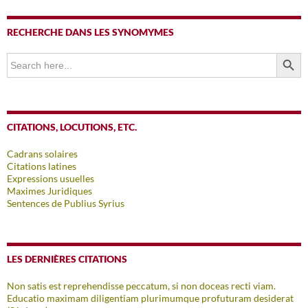
RECHERCHE DANS LES SYNOMYMES
SEARCH BUTTO
Search
for:
CITATIONS, LOCUTIONS, ETC.
Cadrans solaires
Citations latines
Expressions usuelles
Maximes Juridiques
Sentences de Publius Syrius
LES DERNIÈRES CITATIONS
Non satis est reprehendisse peccatum, si non doceas recti viam.
Educatio maximam diligentiam plurimumque profuturam desiderat