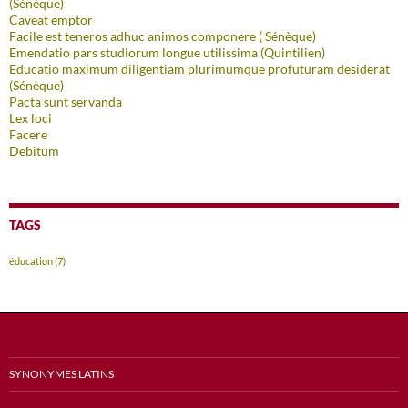
(Sénèque)
Caveat emptor
Facile est teneros adhuc animos componere ( Sénèque)
Emendatio pars studiorum longue utilissima (Quintilien)
Educatio maximum diligentiam plurimumque profuturam desiderat
(Sénèque)
Pacta sunt servanda
Lex loci
Facere
Debitum
TAGS
éducation
(7)
SYNONYMES LATINS