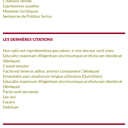
Citations latines
Expressions usuelles
Maximes Juridiques
Sentences de Publius Syrius
LES DERNIÈRES CITATIONS
Non satis est reprehendisse peccatum, si non doceas recti viam.
Educatio maximam diligentiam plurimumque profuturam desiderat
(Sénèque)
Caveat emptor
Facile est teneros adhuc animos componere ( Sénèque)
Emendatio pars studiorum longue utilissima (Quintilien)
Educatio maximum diligentiam plurimumque profuturam desiderat
(Sénèque)
Pacta sunt servanda
Lex loci
Facere
Debitum