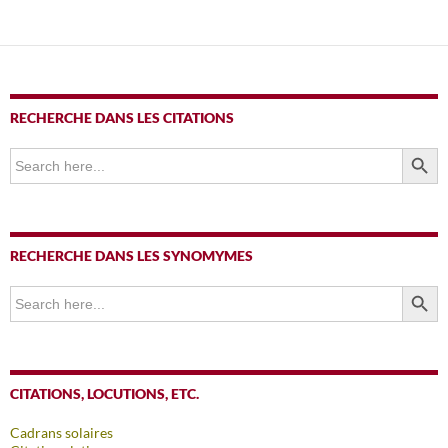
des
articles
RECHERCHE DANS LES CITATIONS
SEARCH BUTTO
Search
for:
RECHERCHE DANS LES SYNOMYMES
SEARCH BUTTO
Search
for:
CITATIONS, LOCUTIONS, ETC.
Cadrans solaires