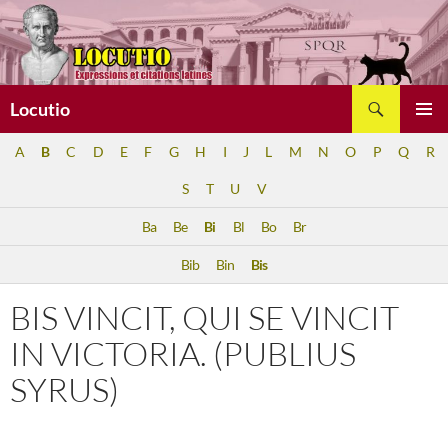
Aller
au
contenu
Recherche
Locutio
MENU
A
B
C
D
E
F
G
H
I
J
L
M
N
O
P
Q
R
PRINCI
S
T
U
V
Ba
Be
Bi
Bl
Bo
Br
Bib
Bin
Bis
BIS VINCIT, QUI SE VINCIT
IN VICTORIA. (PUBLIUS
SYRUS)