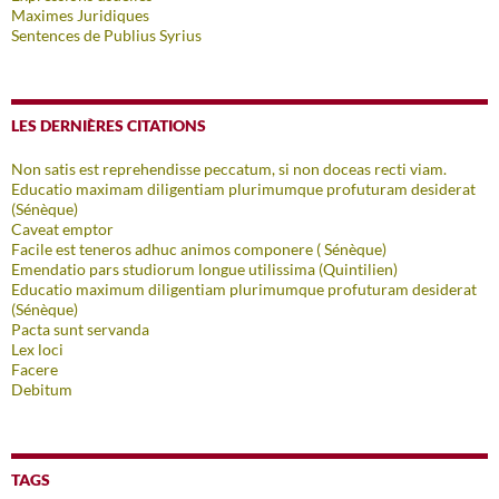
Maximes Juridiques
Sentences de Publius Syrius
LES DERNIÈRES CITATIONS
Non satis est reprehendisse peccatum, si non doceas recti viam.
Educatio maximam diligentiam plurimumque profuturam desiderat
(Sénèque)
Caveat emptor
Facile est teneros adhuc animos componere ( Sénèque)
Emendatio pars studiorum longue utilissima (Quintilien)
Educatio maximum diligentiam plurimumque profuturam desiderat
(Sénèque)
Pacta sunt servanda
Lex loci
Facere
Debitum
TAGS