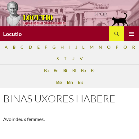
Aller
au
contenu
Recherche
Locutio
MENU
A
B
C
D
E
F
G
H
I
J
L
M
N
O
P
Q
R
PRINCI
S
T
U
V
Ba
Be
Bi
Bl
Bo
Br
Bib
Bin
Bis
BINAS UXORES HABERE
Avoir deux femmes.