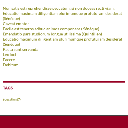
Non satis est reprehendisse peccatum, si non doceas recti viam.
Educatio maximam diligentiam plurimumque profuturam desiderat
(Sénèque)
Caveat emptor
Facile est teneros adhuc animos componere ( Sénèque)
Emendatio pars studiorum longue utilissima (Quintilien)
Educatio maximum diligentiam plurimumque profuturam desiderat
(Sénèque)
Pacta sunt servanda
Lex loci
Facere
Debitum
TAGS
éducation
(7)