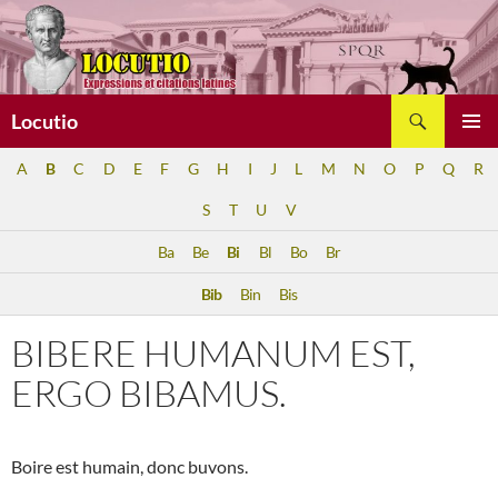
Aller
au
contenu
Recherche
Locutio
MENU
A
B
C
D
E
F
G
H
I
J
L
M
N
O
P
Q
R
PRINCI
S
T
U
V
Ba
Be
Bi
Bl
Bo
Br
Bib
Bin
Bis
BIBERE HUMANUM EST,
ERGO BIBAMUS.
Boire est humain, donc buvons.