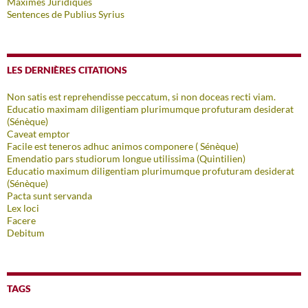
Maximes Juridiques
Sentences de Publius Syrius
LES DERNIÈRES CITATIONS
Non satis est reprehendisse peccatum, si non doceas recti viam.
Educatio maximam diligentiam plurimumque profuturam desiderat
(Sénèque)
Caveat emptor
Facile est teneros adhuc animos componere ( Sénèque)
Emendatio pars studiorum longue utilissima (Quintilien)
Educatio maximum diligentiam plurimumque profuturam desiderat
(Sénèque)
Pacta sunt servanda
Lex loci
Facere
Debitum
TAGS