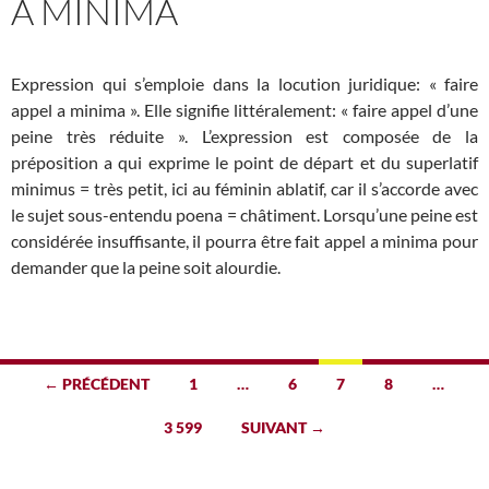
A MINIMA
Expression qui s’emploie dans la locution juridique: « faire
appel a minima ». Elle signifie littéralement: « faire appel d’une
peine très réduite ». L’expression est composée de la
préposition a qui exprime le point de départ et du superlatif
minimus = très petit, ici au féminin ablatif, car il s’accorde avec
le sujet sous-entendu poena = châtiment. Lorsqu’une peine est
considérée insuffisante, il pourra être fait appel a minima pour
demander que la peine soit alourdie.
Navigation
← PRÉCÉDENT
1
…
6
7
8
…
des
3 599
SUIVANT →
articles