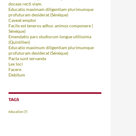
doceas recti viam.
Educatio maximam diligentiam plurimumque
profuturam desiderat (Sénèque)
Caveat emptor
Facile est teneros adhuc animos componere (
Sénèque)
Emendatio pars studiorum longue utilissima
(Quintilien)
Educatio maximum diligentiam plurimumque
profuturam desiderat (Sénèque)
Pacta sunt servanda
Lex loci
Facere
Debitum
TAGS
éducation
(7)