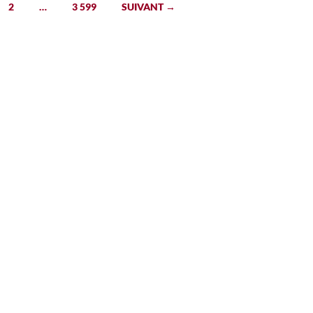
2
…
3 599
SUIVANT →