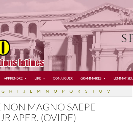
APPRENDRE
LIRE
CONJUGUER
GRAMMAIRES
LEMMATISEU
G
H
I
J
L
M
N
O
P
Q
R
S
T
U
V
E NON MAGNO SAEPE
R APER. (OVIDE)