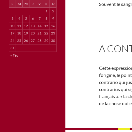
Souvent le sangli
L
M
M
J
V
S
D
1
2
3
4
5
6
7
8
9
10
11
12
13
14
15
16
17
18
19
20
21
22
23
24
25
26
27
28
29
30
A CON
31
« Fév
Cette expression
l’origine, le poin
contrario qui jus
contrarius qui si
français à: « la 
de la chose qui e