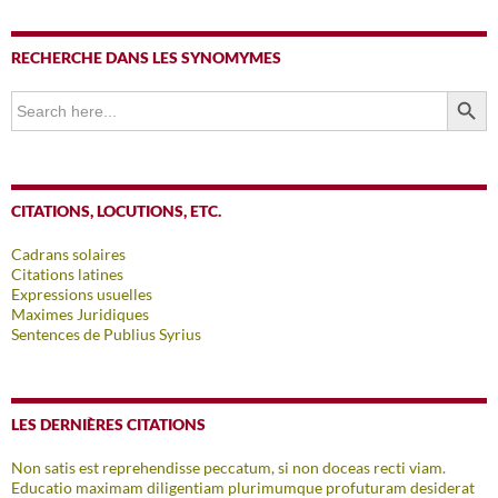
RECHERCHE DANS LES SYNOMYMES
SEARCH BUTTO
Search
for:
CITATIONS, LOCUTIONS, ETC.
Cadrans solaires
Citations latines
Expressions usuelles
Maximes Juridiques
Sentences de Publius Syrius
LES DERNIÈRES CITATIONS
Non satis est reprehendisse peccatum, si non doceas recti viam.
Educatio maximam diligentiam plurimumque profuturam desiderat