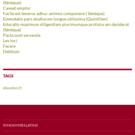
(Sénèque)
Caveat emptor
Facile est teneros adhuc animos componere ( Sénèque)
Emendatio pars studiorum longue utilissima (Quintilien)
Educatio maximum diligentiam plurimumque profuturam desiderat
(Sénèque)
Pacta sunt servanda
Lex loci
Facere
Debitum
TAGS
éducation
(7)
SYNONYMES LATINS