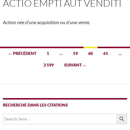
ACTIO EMPTI AUT VENDITI
Action née d’une acquisition ou d’une vente.
Navigation
← PRÉCÉDENT
1
…
59
60
61
…
des
3 599
SUIVANT →
articles
RECHERCHE DANS LES CITATIONS
SEARCH BUTTO
Search
for: