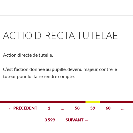
ACTIO DIRECTA TUTELAE
Action directe de tutelle.
C’est l’action donnée au pupille, devenu majeur, contre le
tuteur pour lui faire rendre compte.
Navigation
← PRÉCÉDENT
1
…
58
59
60
…
des
3 599
SUIVANT →
articles