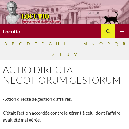
Aller
au
contenu
Recherche
Locutio
MENU
A
B
C
D
E
F
G
H
I
J
L
M
N
O
P
Q
R
PRINCI
S
T
U
V
ACTIO DIRECTA
NEGOTIORUM GESTORUM
Action directe de gestion d’affaires.
C’était l’action accordée contre le gérant à celui dont l’affaire
avait été mal gérée.