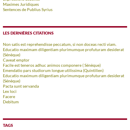
Maximes Juridiques
Sentences de Publius Syrius
LES DERNIÈRES CITATIONS
Non satis est reprehendisse peccatum, si non doceas recti viam.
Educatio maximam diligentiam plurimumque profuturam desiderat
(Sénèque)
Caveat emptor
Facile est teneros adhuc animos componere ( Sénèque)
Emendatio pars studiorum longue utilissima (Quintilien)
Educatio maximum diligentiam plurimumque profuturam desiderat
(Sénèque)
Pacta sunt servanda
Lex loci
Facere
Debitum
TAGS