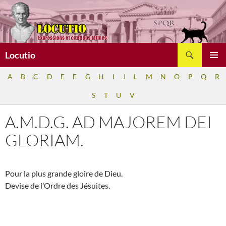
Aller
au
contenu
Recherche
Locutio
MENU
A
B
C
D
E
F
G
H
I
J
L
M
N
O
P
Q
R
PRINCI
S
T
U
V
A.M.D.G. AD MAJOREM DEI
GLORIAM.
Pour la plus grande gloire de Dieu.
Devise de l’Ordre des Jésuites.