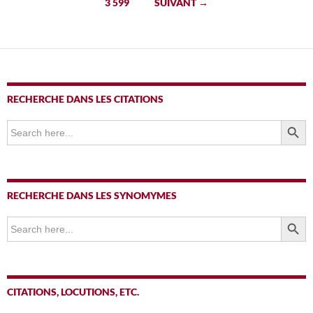
3 599
SUIVANT →
articles
RECHERCHE DANS LES CITATIONS
SEARCH BUTTO
Search
for:
RECHERCHE DANS LES SYNOMYMES
SEARCH BUTTO
Search
for:
CITATIONS, LOCUTIONS, ETC.