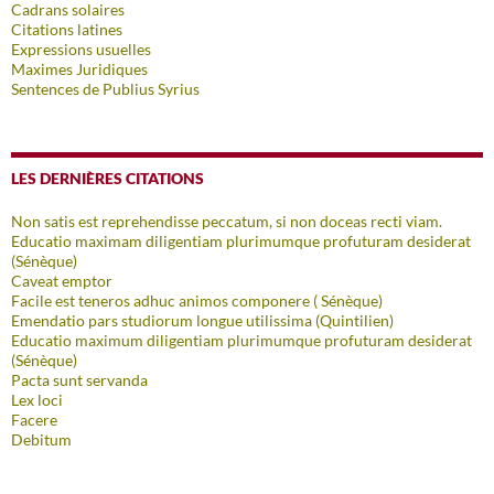
Cadrans solaires
Citations latines
Expressions usuelles
Maximes Juridiques
Sentences de Publius Syrius
LES DERNIÈRES CITATIONS
Non satis est reprehendisse peccatum, si non doceas recti viam.
Educatio maximam diligentiam plurimumque profuturam desiderat
(Sénèque)
Caveat emptor
Facile est teneros adhuc animos componere ( Sénèque)
Emendatio pars studiorum longue utilissima (Quintilien)
Educatio maximum diligentiam plurimumque profuturam desiderat
(Sénèque)
Pacta sunt servanda
Lex loci
Facere
Debitum