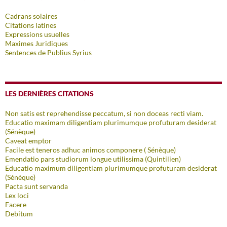
Cadrans solaires
Citations latines
Expressions usuelles
Maximes Juridiques
Sentences de Publius Syrius
LES DERNIÈRES CITATIONS
Non satis est reprehendisse peccatum, si non doceas recti viam.
Educatio maximam diligentiam plurimumque profuturam desiderat
(Sénèque)
Caveat emptor
Facile est teneros adhuc animos componere ( Sénèque)
Emendatio pars studiorum longue utilissima (Quintilien)
Educatio maximum diligentiam plurimumque profuturam desiderat
(Sénèque)
Pacta sunt servanda
Lex loci
Facere
Debitum