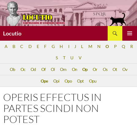
Aller
au
contenu
Recherche
Locutio
MENU
A
B
C
D
E
F
G
H
I
J
L
M
N
O
P
Q
R
PRINCI
S
T
U
V
Ob
Oc
Od
Of
Ol
Om
On
Op
Or
Os
Ot
Ov
Ope
Opi
Opo
Opt
Opu
OPERIS EFFECTUS IN
PARTES SCINDI NON
POTEST