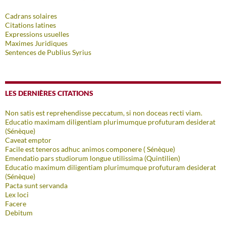
Cadrans solaires
Citations latines
Expressions usuelles
Maximes Juridiques
Sentences de Publius Syrius
LES DERNIÈRES CITATIONS
Non satis est reprehendisse peccatum, si non doceas recti viam.
Educatio maximam diligentiam plurimumque profuturam desiderat
(Sénèque)
Caveat emptor
Facile est teneros adhuc animos componere ( Sénèque)
Emendatio pars studiorum longue utilissima (Quintilien)
Educatio maximum diligentiam plurimumque profuturam desiderat
(Sénèque)
Pacta sunt servanda
Lex loci
Facere
Debitum