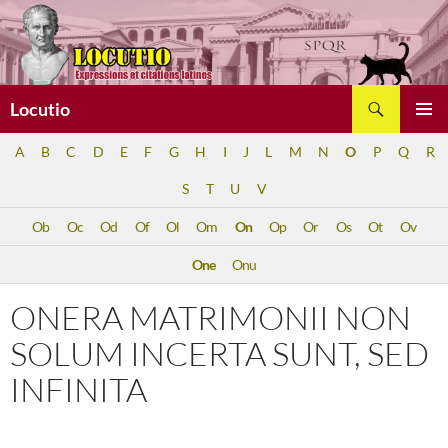
Aller
au
contenu
Recherche
Locutio
MENU
A
B
C
D
E
F
G
H
I
J
L
M
N
O
P
Q
R
PRINCI
S
T
U
V
Ob
Oc
Od
Of
Ol
Om
On
Op
Or
Os
Ot
Ov
One
Onu
ONERA MATRIMONII NON
SOLUM INCERTA SUNT, SED
INFINITA