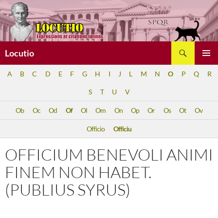
Aller
au
contenu
Recherche
Locutio
MENU
A
B
C
D
E
F
G
H
I
J
L
M
N
O
P
Q
R
PRINCI
S
T
U
V
Ob
Oc
Od
Of
Ol
Om
On
Op
Or
Os
Ot
Ov
Officio
Officiu
OFFICIUM BENEVOLI ANIMI
FINEM NON HABET.
(PUBLIUS SYRUS)