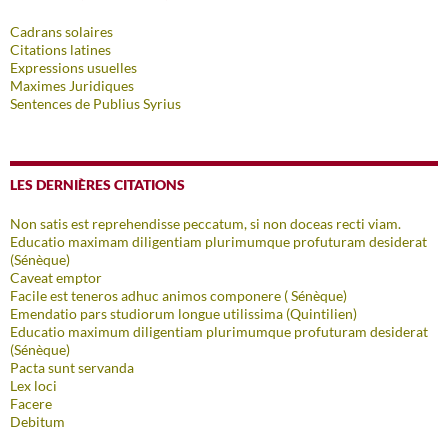
Cadrans solaires
Citations latines
Expressions usuelles
Maximes Juridiques
Sentences de Publius Syrius
LES DERNIÈRES CITATIONS
Non satis est reprehendisse peccatum, si non doceas recti viam.
Educatio maximam diligentiam plurimumque profuturam desiderat
(Sénèque)
Caveat emptor
Facile est teneros adhuc animos componere ( Sénèque)
Emendatio pars studiorum longue utilissima (Quintilien)
Educatio maximum diligentiam plurimumque profuturam desiderat
(Sénèque)
Pacta sunt servanda
Lex loci
Facere
Debitum