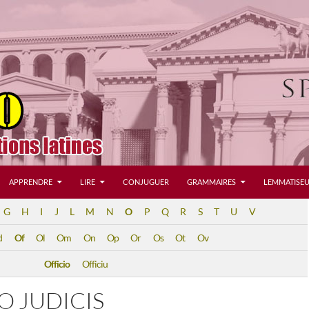
APPRENDRE
LIRE
CONJUGUER
GRAMMAIRES
LEMMATISEU
G
H
I
J
L
M
N
O
P
Q
R
S
T
U
V
d
Of
Ol
Om
On
Op
Or
Os
Ot
Ov
Officio
Officiu
O JUDICIS