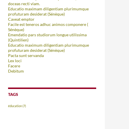
doceas recti viam.
Educatio maximam diligentiam plurimumque
profuturam desiderat (Sénèque)
Caveat emptor
Facile est teneros adhuc animos componere (
Sénèque)
Emendatio pars studiorum longue utilissima
(Quintilien)
Educatio maximum diligentiam plurimumque
profuturam desiderat (Sénèque)
Pacta sunt servanda
Lex loci
Facere
Debitum
TAGS
éducation
(7)