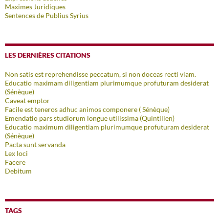
Maximes Juridiques
Sentences de Publius Syrius
LES DERNIÈRES CITATIONS
Non satis est reprehendisse peccatum, si non doceas recti viam.
Educatio maximam diligentiam plurimumque profuturam desiderat
(Sénèque)
Caveat emptor
Facile est teneros adhuc animos componere ( Sénèque)
Emendatio pars studiorum longue utilissima (Quintilien)
Educatio maximum diligentiam plurimumque profuturam desiderat
(Sénèque)
Pacta sunt servanda
Lex loci
Facere
Debitum
TAGS