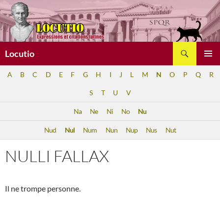
Aller
au
contenu
Recherche
Locutio
MENU
A
B
C
D
E
F
G
H
I
J
L
M
N
O
P
Q
R
PRINCI
S
T
U
V
Na
Ne
Ni
No
Nu
Nud
Nul
Num
Nun
Nup
Nus
Nut
NULLI FALLAX
Il ne trompe personne.