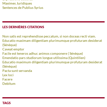
Maximes Juridiques
Sentences de Publius Syrius
LES DERNIÈRES CITATIONS
Non satis est reprehendisse peccatum, si non doceas recti viam.
Educatio maximam diligentiam plurimumque profuturam desiderat
(Sénèque)
Caveat emptor
Facile est teneros adhuc animos componere ( Sénèque)
Emendatio pars studiorum longue utilissima (Quintilien)
Educatio maximum diligentiam plurimumque profuturam desiderat
(Sénèque)
Pacta sunt servanda
Lex loci
Facere
Debitum
TAGS