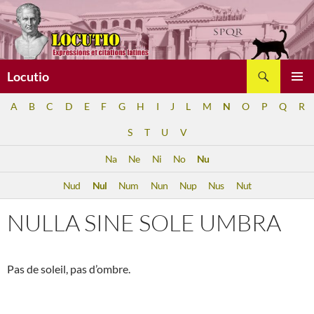
Aller
au
contenu
Recherche
Locutio
MENU
A
B
C
D
E
F
G
H
I
J
L
M
N
O
P
Q
R
PRINCI
S
T
U
V
Na
Ne
Ni
No
Nu
Nud
Nul
Num
Nun
Nup
Nus
Nut
NULLA SINE SOLE UMBRA
Pas de soleil, pas d’ombre.