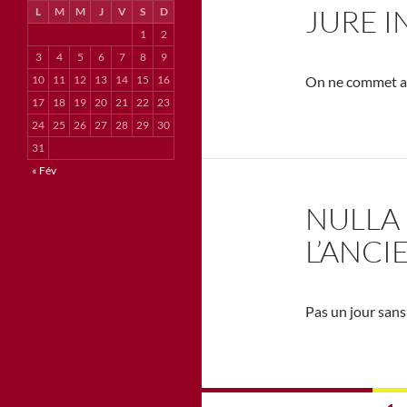
JURE I
L
M
M
J
V
S
D
1
2
3
4
5
6
7
8
9
10
11
12
13
14
15
16
On ne commet au
17
18
19
20
21
22
23
24
25
26
27
28
29
30
31
« Fév
NULLA 
L’ANCI
Pas un jour sans