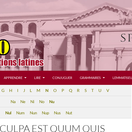
APPRENDRE
LIRE
CONJUGUER
GRAMMAIRES
LEMMATISEU
G
H
I
J
L
M
N
O
P
Q
R
S
T
U
V
Na
Ne
Ni
No
Nu
d
Nul
Num
Nun
Nup
Nus
Nut
 CULPA EST QUUM QUIS