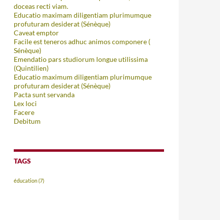
doceas recti viam.
Educatio maximam diligentiam plurimumque
profuturam desiderat (Sénèque)
Caveat emptor
Facile est teneros adhuc animos componere (
Sénèque)
Emendatio pars studiorum longue utilissima
(Quintilien)
Educatio maximum diligentiam plurimumque
profuturam desiderat (Sénèque)
Pacta sunt servanda
Lex loci
Facere
Debitum
TAGS
éducation
(7)