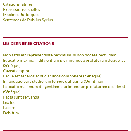
Citations latines
Expressions usuelles
Maximes Juridiques
Sentences de Publius Syrius
LES DERNIÈRES CITATIONS
Non satis est reprehendisse peccatum, si non doceas recti viam.
Educatio maximam diligentiam plurimumque profuturam desiderat
(Sénèque)
Caveat emptor
Facile est teneros adhuc animos componere ( Sénèque)
Emendatio pars studiorum longue utilissima (Quintilien)
Educatio maximum diligentiam plurimumque profuturam desiderat
(Sénèque)
Pacta sunt servanda
Lex loci
Facere
Debitum