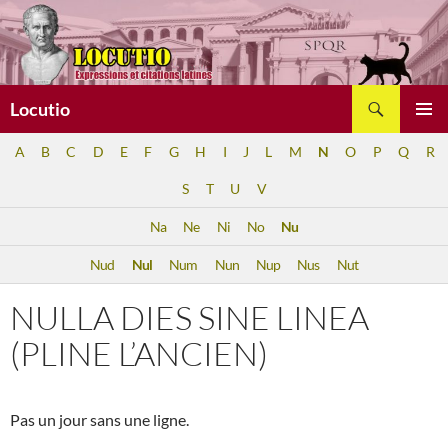
Aller
au
contenu
Recherche
Locutio
MENU
A
B
C
D
E
F
G
H
I
J
L
M
N
O
P
Q
R
PRINCI
S
T
U
V
Na
Ne
Ni
No
Nu
Nud
Nul
Num
Nun
Nup
Nus
Nut
NULLA DIES SINE LINEA
(PLINE L’ANCIEN)
Pas un jour sans une ligne.