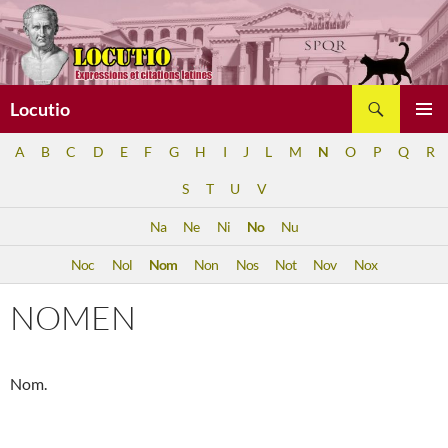
Aller
au
contenu
Recherche
Locutio
MENU
A
B
C
D
E
F
G
H
I
J
L
M
N
O
P
Q
R
PRINCI
S
T
U
V
Na
Ne
Ni
No
Nu
Noc
Nol
Nom
Non
Nos
Not
Nov
Nox
NOMEN
Nom.