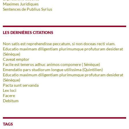
Maximes Juridiques
Sentences de Publius Syrius
LES DERNIÈRES CITATIONS
Non satis est reprehendisse peccatum, si non doceas recti viam.
Educatio maximam diligentiam plurimumque profuturam desiderat
(Sénèque)
Caveat emptor
Facile est teneros adhuc animos componere ( Sénèque)
Emendatio pars studiorum longue utilissima (Quintilien)
Educatio maximum diligentiam plurimumque profuturam desiderat
(Sénèque)
Pacta sunt servanda
Lex loci
Facere
Debitum
TAGS